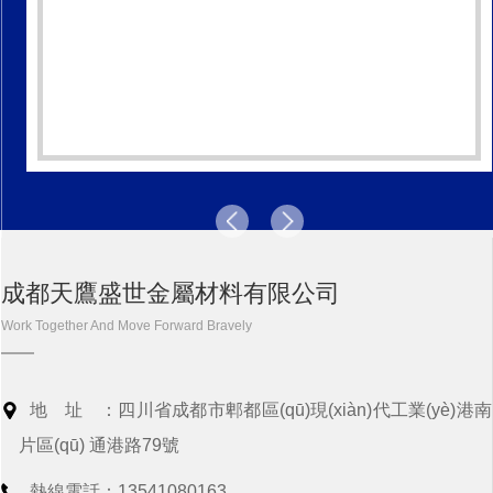
成都天鷹盛世金屬材料有限公司
Work Together And Move Forward Bravely
地址：
四川省成都市郫都區(qū)現(xiàn)代工業(yè)港南
片區(qū) 通港路79號
熱線電話：
13541080163