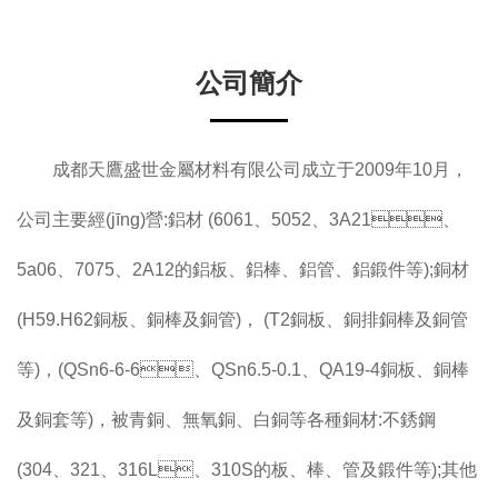
公司簡介
成都天鷹盛世金屬材料有限公司成立于2009年10月，
公司主要經(jīng)營:鋁材 (6061、5052、3A21、
5a06、7075、2A12的鋁板、鋁棒、鋁管、鋁鍛件等);銅材
(H59.H62銅板、銅棒及銅管)， (T2銅板、銅排銅棒及銅管
等)，(QSn6-6-6、QSn6.5-0.1、QA19-4銅板、銅棒
及銅套等)，被青銅、無氧銅、白銅等各種銅材:不銹鋼
(304、321、316L、310S的板、棒、管及鍛件等);其他